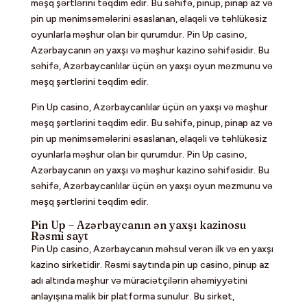
məşq şərtlərini təqdim edir. Bu səhifə, pinup, pinap az və
pin up mənimsəmələrini əsaslanan, əlaqəli və təhlükəsiz
oyunlarla məşhur olan bir qurumdur. Pin Up casino,
Azərbaycanın ən yaxşı və məşhur kazino səhifəsidir. Bu
səhifə, Azərbaycanlılar üçün ən yaxşı oyun məzmunu və
məşq şərtlərini təqdim edir.
Pin Up casino, Azərbaycanlılar üçün ən yaxşı və məşhur
məşq şərtlərini təqdim edir. Bu səhifə, pinup, pinap az və
pin up mənimsəmələrini əsaslanan, əlaqəli və təhlükəsiz
oyunlarla məşhur olan bir qurumdur. Pin Up casino,
Azərbaycanın ən yaxşı və məşhur kazino səhifəsidir. Bu
səhifə, Azərbaycanlılar üçün ən yaxşı oyun məzmunu və
məşq şərtlərini təqdim edir.
Pin Up – Azərbaycanın ən yaxşı kazinosu
Rəsmi sayt
Pin Up casino, Azərbaycanın məhsul verən ilk və en yaxşı
kazino sirketidir. Rəsmi saytında pin up casino, pinup az
adı altında məşhur və müraciətçilərin əhəmiyyətini
[ X ]
anlayışına malik bir platforma sunulur. Bu sirket,