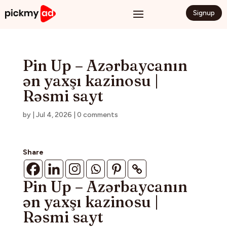
Signup
Pin Up – Azərbaycanın
ən yaxşı kazinosu |
Rəsmi sayt
by
|
Jul 4, 2026
|
0 comments
Share
Pin Up – Azərbaycanın
ən yaxşı kazinosu |
Rəsmi sayt