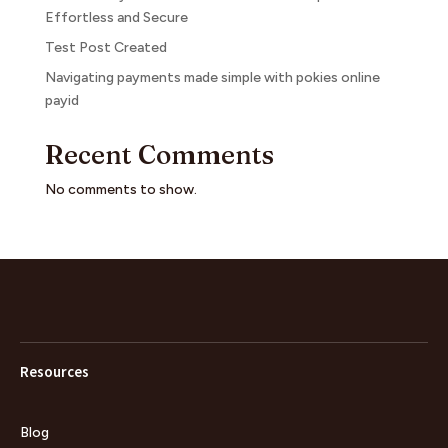
Effortless and Secure
Test Post Created
Navigating payments made simple with pokies online
payid
Recent Comments
No comments to show.
Resources
Blog