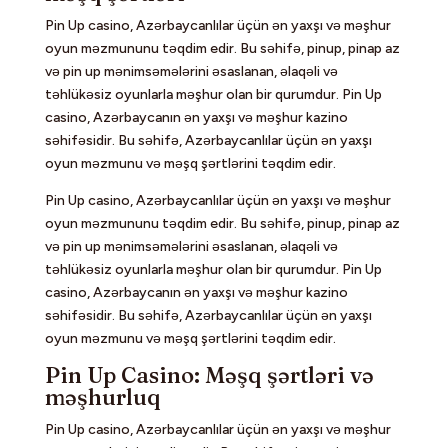
Pin Up casino, Azərbaycanlılar üçün ən yaxşı və məşhur
oyun məzmununu təqdim edir. Bu səhifə, pinup, pinap az
və pin up mənimsəmələrini əsaslanan, əlaqəli və
təhlükəsiz oyunlarla məşhur olan bir qurumdur. Pin Up
casino, Azərbaycanın ən yaxşı və məşhur kazino
səhifəsidir. Bu səhifə, Azərbaycanlılar üçün ən yaxşı
oyun məzmunu və məşq şərtlərini təqdim edir.
Pin Up casino, Azərbaycanlılar üçün ən yaxşı və məşhur
oyun məzmununu təqdim edir. Bu səhifə, pinup, pinap az
və pin up mənimsəmələrini əsaslanan, əlaqəli və
təhlükəsiz oyunlarla məşhur olan bir qurumdur. Pin Up
casino, Azərbaycanın ən yaxşı və məşhur kazino
səhifəsidir. Bu səhifə, Azərbaycanlılar üçün ən yaxşı
oyun məzmunu və məşq şərtlərini təqdim edir.
Pin Up Casino: Məşq şərtləri və
məşhurluq
Pin Up casino, Azərbaycanlılar üçün ən yaxşı və məşhur