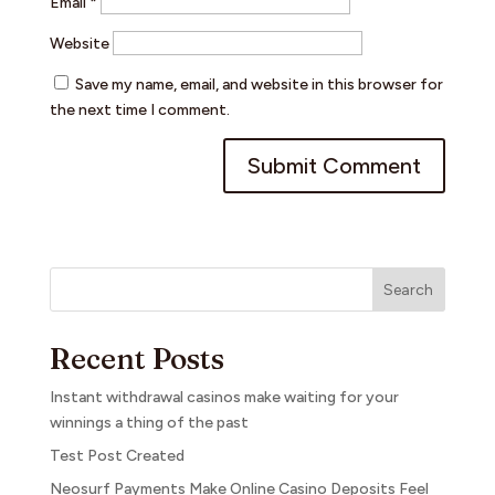
Email
*
Website
Save my name, email, and website in this browser for
the next time I comment.
Search
Recent Posts
Instant withdrawal casinos make waiting for your
winnings a thing of the past
Test Post Created
Neosurf Payments Make Online Casino Deposits Feel