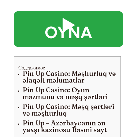
▶️
OYNA
Содержимое
Pin Up Casino: Məşhurluq və
əlaqəli məlumatlar
Pin Up Casino: Oyun
məzmunu və məşq şərtləri
Pin Up Casino: Məşq şərtləri
və məşhurluq
Pin Up – Azərbaycanın ən
yaxşı kazinosu Rəsmi sayt